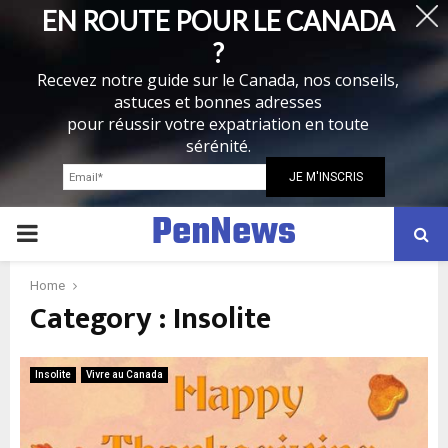
EN ROUTE POUR LE CANADA
?
Recevez notre guide sur le Canada, nos conseils,
astuces et bonnes adresses
pour réussir votre expatriation en toute
sérénité.
PenNews
P
R
Home
Category : Insolite
I
Insolite
Vivre au Canada
M