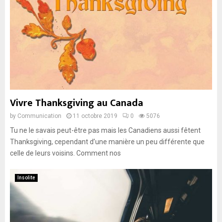
A
R
Y
M
Vivre Thanksgiving au Canada
E
by
Communication
11 octobre 2019
0
5076
Tu ne le savais peut-être pas mais les Canadiens aussi fêtent
N
Thanksgiving, cependant d’une manière un peu différente que
celle de leurs voisins. Comment nos
U
Insolite