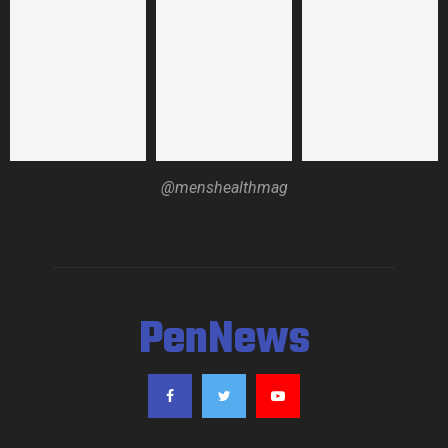
@menshealthmag
PenNews