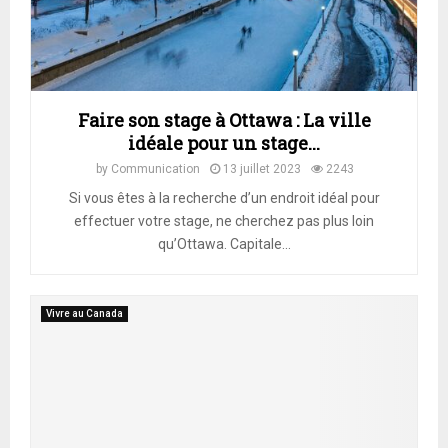
A
R
Y
Faire son stage à Ottawa : La ville
idéale pour un stage...
M
by
Communication
13 juillet 2023
2243
Si vous êtes à la recherche d’un endroit idéal pour
E
effectuer votre stage, ne cherchez pas plus loin
qu’Ottawa. Capitale...
N
Vivre au Canada
U