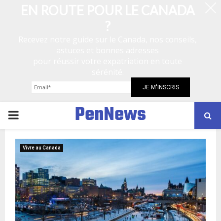
EN ROUTE POUR LE CANADA
?
Recevez notre guide sur le Canada, nos conseils,
astuces et bonnes adresses
pour réussir votre expatriation en toute
sérénité.
PenNews
P
R
Vivre au Canada
I
M