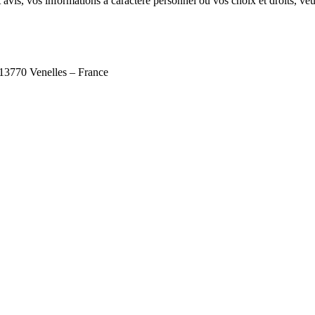
vis, vos informations à caractère personnel ou vos choix et droits, veui
-13770 Venelles – France