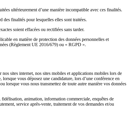
traitées ultérieurement d’une manière incompatible avec ces finalités.
es finalités pour lesquelles elles sont traitées.
actes soient effacées ou rectifiées sans tarder.
licable en matière de protection des données personnelles et
s Données (Règlement UE 2016/679) ou « RGPD ».
s sites internet, nos sites mobiles et applications mobiles lors de
pte, lorsque vous déposez une candidature, lors d’une conférence en
 ou lorsque vous nous transmettez de toute autre manière vos données
n, fidélisation, animation, information commerciale, enquêtes de
crutement, service après-vente, traitement de vos demandes et/ou