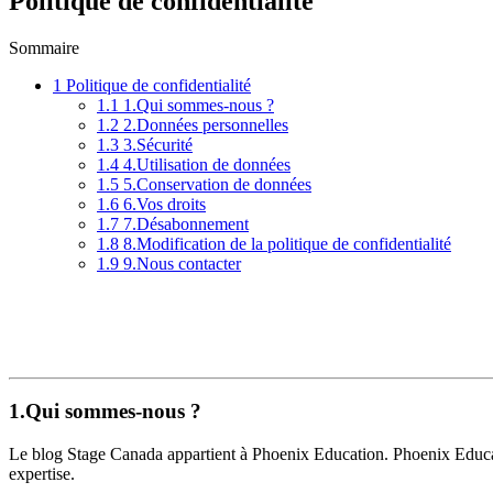
Politique de confidentialité
Sommaire
1
Politique de confidentialité
1.1
1.Qui sommes-nous ?
1.2
2.Données personnelles
1.3
3.Sécurité
1.4
4.Utilisation de données
1.5
5.Conservation de données
1.6
6.Vos droits
1.7
7.Désabonnement
1.8
8.Modification de la politique de confidentialité
1.9
9.Nous contacter
1.Qui sommes-nous ?
Le blog Stage Canada appartient à Phoenix Education. Phoenix Educatio
expertise.