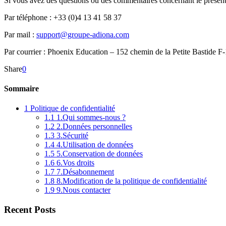
Si vous avez des questions ou des commentaires concernant le présent a
Par téléphone : +33 (0)4 13 41 58 37
Par mail :
support@groupe-adiona.com
Par courrier : Phoenix Education – 152 chemin de la Petite Bastide F
Share
0
Sommaire
1
Politique de confidentialité
1.1
1.Qui sommes-nous ?
1.2
2.Données personnelles
1.3
3.Sécurité
1.4
4.Utilisation de données
1.5
5.Conservation de données
1.6
6.Vos droits
1.7
7.Désabonnement
1.8
8.Modification de la politique de confidentialité
1.9
9.Nous contacter
Recent Posts