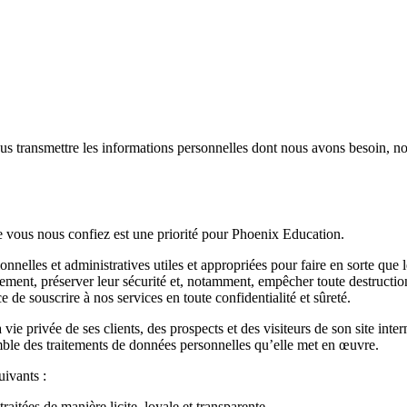
us transmettre les informations personnelles dont nous avons besoin, no
que vous nous confiez est une priorité pour Phoenix Education.
onnelles et administratives utiles et appropriées pour faire en sorte q
aitement, préserver leur sécurité et, notamment, empêcher toute destruction
e de souscrire à nos services en toute confidentialité et sûreté.
vie privée de ses clients, des prospects et des visiteurs de son site inte
emble des traitements de données personnelles qu’elle met en œuvre.
uivants :
aitées de manière licite, loyale et transparente.