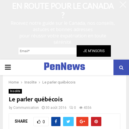
EN ROUTE POUR LE CANADA
?
Recevez notre guide sur le Canada, nos conseils,
astuces et bonnes adresses
pour réussir votre expatriation en toute
sérénité.
PenNews
P
R
Home
Insolite
Le parler québécois
Insolite
Le parler québécois
I
by
Communication
30 août 2016
0
4556
M
SHARE
0