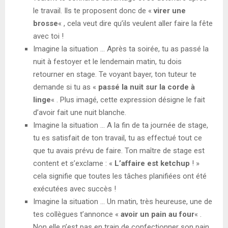
le travail. Ils te proposent donc de «
virer une
brosse
« , cela veut dire qu’ils veulent aller faire la fête
avec toi !
Imagine la situation … Après ta soirée, tu as passé la
nuit à festoyer et le lendemain matin, tu dois
retourner en stage. Te voyant bayer, ton tuteur te
demande si tu as «
passé la nuit sur la corde à
linge
« . Plus imagé, cette expression désigne le fait
d’avoir fait une nuit blanche.
Imagine la situation … A la fin de ta journée de stage,
tu es satisfait de ton travail, tu as effectué tout ce
que tu avais prévu de faire. Ton maître de stage est
content et s’exclame : «
L’affaire est ketchup
! »
cela signifie que toutes les tâches planifiées ont été
exécutées avec succès !
Imagine la situation … Un matin, très heureuse, une de
tes collègues t’annonce «
avoir un pain au four
« .
Non elle n’est pas en train de confectionner son pain,