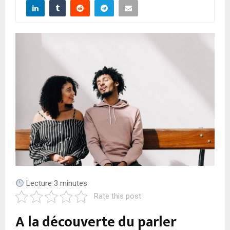
A
R
Y
M
E
N
U
Lecture
3
minutes
Rate this post
A la découverte du parler