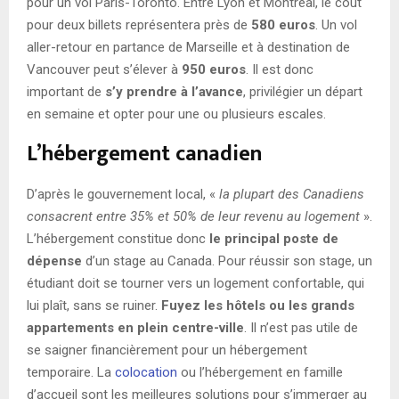
pour un vol Paris-Toronto. Entre Lyon et Montréal, le coût
pour deux billets représentera près de
580 euros
. Un vol
aller-retour en partance de Marseille et à destination de
Vancouver peut s’élever à
950 euros
. Il est donc
important de
s’y prendre à l’avance
, privilégier un départ
en semaine et opter pour une ou plusieurs escales.
L’hébergement canadien
D’après le gouvernement local, «
la plupart des Canadiens
consacrent entre 35% et 50% de leur revenu au logement
».
L’hébergement constitue donc
le principal poste de
dépense
d’un stage au Canada. Pour réussir son stage, un
étudiant doit se tourner vers un logement confortable, qui
lui plaît, sans se ruiner.
Fuyez les hôtels ou les grands
appartements en plein centre-ville
. Il n’est pas utile de
se saigner financièrement pour un hébergement
temporaire. La
colocation
ou l’hébergement en famille
d’accueil sont les meilleures solutions pour s’immerger au