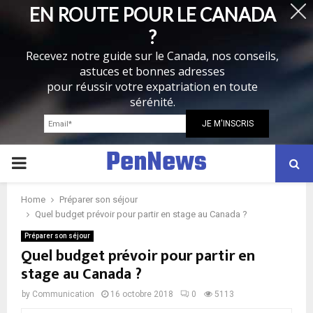
EN ROUTE POUR LE CANADA
?
Recevez notre guide sur le Canada, nos conseils,
astuces et bonnes adresses
pour réussir votre expatriation en toute
sérénité.
PenNews
P
R
Home
Préparer son séjour
Quel budget prévoir pour partir en stage au Canada ?
I
Préparer son séjour
Quel budget prévoir pour partir en
stage au Canada ?
M
by
Communication
16 octobre 2018
0
5113