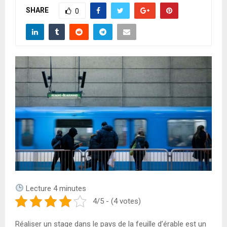
A
SHARE
0
R
Y
M
E
N
U
Lecture
4
minutes
4/5 - (4 votes)
Réaliser un stage dans le pays de la feuille d’érable est un