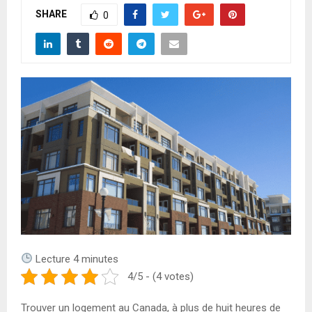
A
SHARE
0
R
Y
M
E
N
U
Lecture
4
minutes
4/5 - (4 votes)
Trouver un logement au Canada, à plus de huit heures de