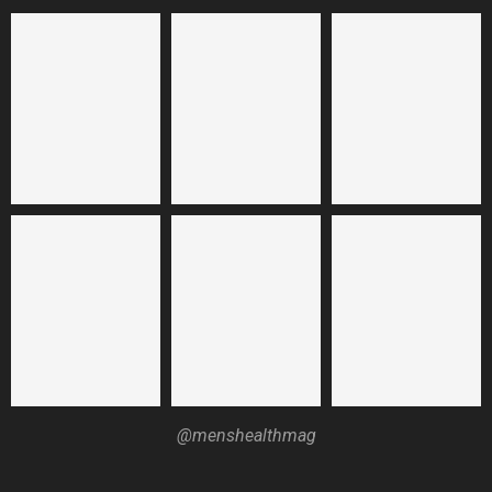
@menshealthmag