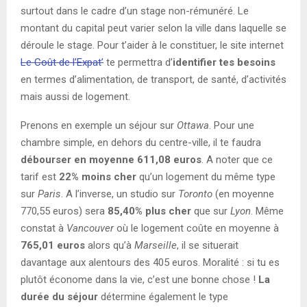
surtout dans le cadre d’un stage non-rémunéré. Le
montant du capital peut varier selon la ville dans laquelle se
déroule le stage. Pour t’aider à le constituer, le site internet
Le Coût de l’Expat’
te permettra d’
identifier tes besoins
en termes d’alimentation, de transport, de santé, d’activités
mais aussi de logement.
Prenons en exemple un séjour sur
Ottawa
. Pour une
chambre simple, en dehors du centre-ville, il te faudra
débourser en moyenne 611,08 euros
. A noter que ce
tarif est
22% moins cher
qu’un logement du même type
sur
Paris
. A l’inverse, un studio sur
Toronto
(en moyenne
770,55 euros) sera
85,40% plus cher
que sur
Lyon
. Même
constat à
Vancouver
où le logement coûte en moyenne à
765,01 euros
alors qu’à
Marseille
, il se situerait
davantage aux alentours des 405 euros. Moralité : si tu es
plutôt économe dans la vie, c’est une bonne chose !
La
durée du séjour
détermine également le type