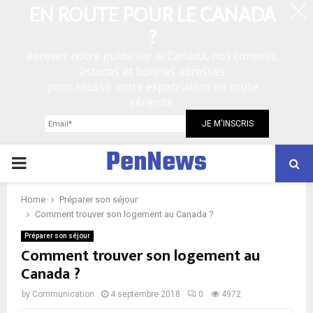
EN ROUTE POUR LE CANADA
?
Recevez notre guide sur le Canada, nos conseils,
astuces et bonnes adresses
pour réussir votre expatriation en toute
sérénité.
PenNews
P
R
Home
Préparer son séjour
Comment trouver son logement au Canada ?
I
Préparer son séjour
Comment trouver son logement au
Canada ?
M
by
Communication
4 septembre 2018
0
4972