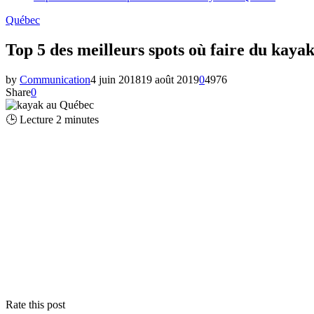
Québec
Top 5 des meilleurs spots où faire du kay
by
Communication
4 juin 2018
19 août 2019
0
4976
Share
0
🕒 Lecture
2
minutes
Rate this post