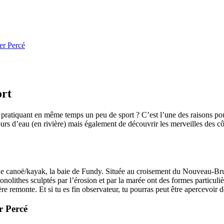
er Percé
ort
pratiquant en même temps un peu de sport ? C’est l’une des raisons pour
rs d’eau (en rivière) mais également de découvrir les merveilles des côt
 canoë/kayak, la baie de Fundy. Située au croisement du Nouveau-Brun
lithes sculptés par l’érosion et par la marée ont des formes particulièr
ière remonte. Et si tu es fin observateur, tu pourras peut être apercevoir
r Percé