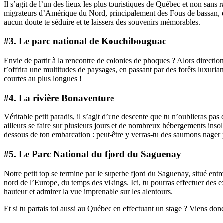
Il s’agit de l’un des lieux les plus touristiques de Québec et non sans 
migrateurs d’Amérique du Nord, principalement des Fous de bassan, qu’
aucun doute te séduire et te laissera des souvenirs mémorables.
#3. Le parc national de Kouchibouguac
Envie de partir à la rencontre de colonies de phoques ? Alors directio
t’offrira une multitudes de paysages, en passant par des forêts luxuri
courtes au plus longues !
#4. La rivière Bonaventure
Véritable petit paradis, il s’agit d’une descente que tu n’oublieras pas
ailleurs se faire sur plusieurs jours et de nombreux hébergements insoli
dessous de ton embarcation : peut-être y verras-tu des saumons nager 
#5. Le Parc National du fjord du Saguenay
Notre petit top se termine par le superbe fjord du Saguenay, situé entr
nord de l’Europe, du temps des vikings. Ici, tu pourras effectuer des 
hauteur et admirer la vue imprenable sur les alentours.
Et si tu partais toi aussi au Québec en effectuant un stage ? Viens do