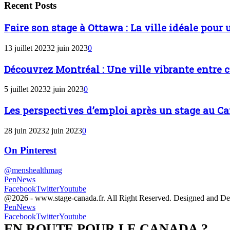
Recent Posts
Faire son stage à Ottawa : La ville idéale pour
13 juillet 2023
2 juin 2023
0
Découvrez Montréal : Une ville vibrante entre 
5 juillet 2023
2 juin 2023
0
Les perspectives d’emploi après un stage au Can
28 juin 2023
2 juin 2023
0
On Pinterest
@menshealthmag
PenNews
Facebook
Twitter
Youtube
@2026 - www.stage-canada.fr. All Right Reserved. Designed and D
PenNews
Facebook
Twitter
Youtube
EN ROUTE POUR LE CANADA ?