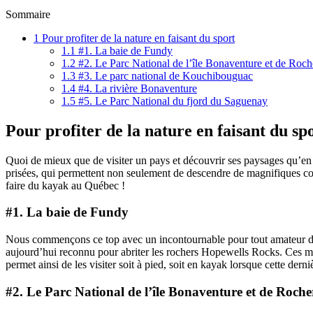
Sommaire
1
Pour profiter de la nature en faisant du sport
1.1
#1. La baie de Fundy
1.2
#2. Le Parc National de l’île Bonaventure et de Roch
1.3
#3. Le parc national de Kouchibouguac
1.4
#4. La rivière Bonaventure
1.5
#5. Le Parc National du fjord du Saguenay
Pour profiter de la nature en faisant du sp
Quoi de mieux que de visiter un pays et découvrir ses paysages qu’en 
prisées, qui permettent non seulement de descendre de magnifiques cou
faire du kayak au Québec !
#1. La baie de Fundy
Nous commençons ce top avec un incontournable pour tout amateur de
aujourd’hui reconnu pour abriter les rochers Hopewells Rocks. Ces mono
permet ainsi de les visiter soit à pied, soit en kayak lorsque cette dern
#2. Le Parc National de l’île Bonaventure et de Roche