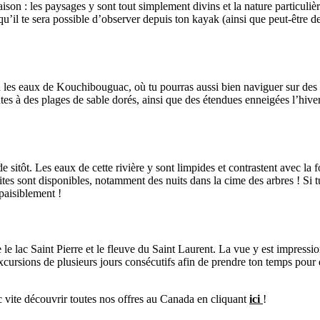
raison : les paysages y sont tout simplement divins et la nature particuli
il te sera possible d’observer depuis ton kayak (ainsi que peut-être des
n les eaux de Kouchibouguac, où tu pourras aussi bien naviguer sur des r
antes à des plages de sable dorés, ainsi que des étendues enneigées l’hi
 de sitôt. Les eaux de cette rivière y sont limpides et contrastent avec 
tes sont disponibles, notamment des nuits dans la cime des arbres ! Si tu 
paisiblement !
e le lac Saint Pierre et le fleuve du Saint Laurent. La vue y est impres
excursions de plusieurs jours consécutifs afin de prendre ton temps pour
nc vite découvrir toutes nos offres au Canada en cliquant
ici
!