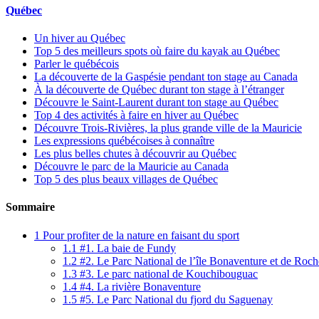
Québec
Un hiver au Québec
Top 5 des meilleurs spots où faire du kayak au Québec
Parler le québécois
La découverte de la Gaspésie pendant ton stage au Canada
À la découverte de Québec durant ton stage à l’étranger
Découvre le Saint-Laurent durant ton stage au Québec
Top 4 des activités à faire en hiver au Québec
Découvre Trois-Rivières, la plus grande ville de la Mauricie
Les expressions québécoises à connaître
Les plus belles chutes à découvrir au Québec
Découvre le parc de la Mauricie au Canada
Top 5 des plus beaux villages de Québec
Sommaire
1
Pour profiter de la nature en faisant du sport
1.1
#1. La baie de Fundy
1.2
#2. Le Parc National de l’île Bonaventure et de Roch
1.3
#3. Le parc national de Kouchibouguac
1.4
#4. La rivière Bonaventure
1.5
#5. Le Parc National du fjord du Saguenay