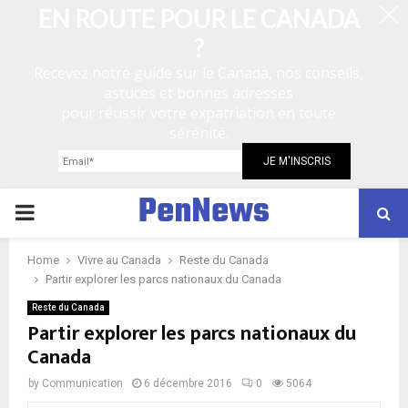
EN ROUTE POUR LE CANADA
?
Recevez notre guide sur le Canada, nos conseils,
astuces et bonnes adresses
pour réussir votre expatriation en toute
sérénité.
PenNews
P
R
Home
Vivre au Canada
Reste du Canada
Partir explorer les parcs nationaux du Canada
I
Reste du Canada
Partir explorer les parcs nationaux du
Canada
M
by
Communication
6 décembre 2016
0
5064