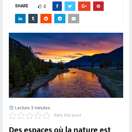
A
SHARE
0
R
Y
M
E
N
U
Lecture
3
minutes
Rate this post
Des espaces où la nature est