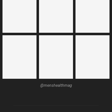
@menshealthmag