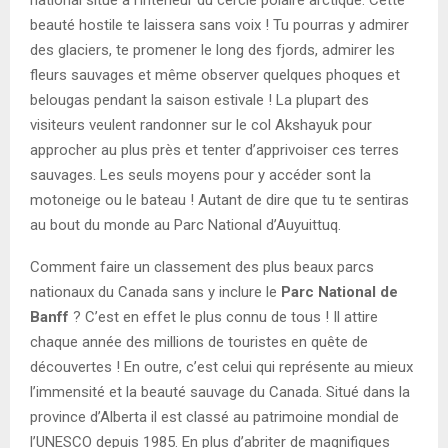
national situé à l’intérieur du cercle polaire arctique. Cette
beauté hostile te laissera sans voix ! Tu pourras y admirer
des glaciers, te promener le long des fjords, admirer les
fleurs sauvages et même observer quelques phoques et
belougas pendant la saison estivale ! La plupart des
visiteurs veulent randonner sur le col Akshayuk pour
approcher au plus près et tenter d’apprivoiser ces terres
sauvages. Les seuls moyens pour y accéder sont la
motoneige ou le bateau ! Autant de dire que tu te sentiras
au bout du monde au Parc National d’Auyuittuq.
Comment faire un classement des plus beaux parcs
nationaux du Canada sans y inclure le
Parc National de
Banff
? C’est en effet le plus connu de tous ! Il attire
chaque année des millions de touristes en quête de
découvertes ! En outre, c’est celui qui représente au mieux
l’immensité et la beauté sauvage du Canada. Situé dans la
province d’Alberta il est classé au patrimoine mondial de
l’UNESCO depuis 1985. En plus d’abriter de magnifiques