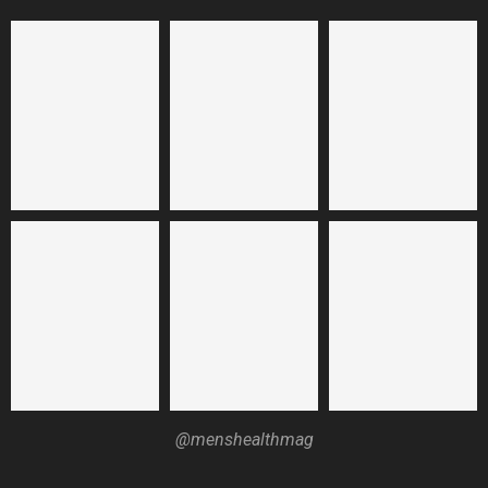
@menshealthmag