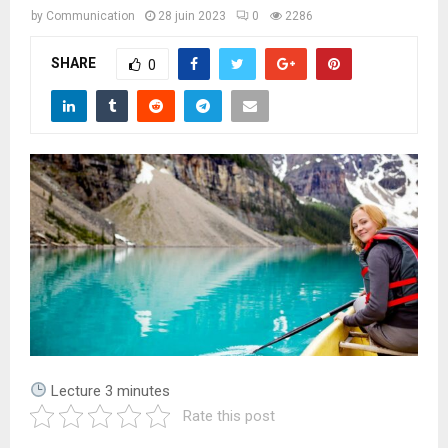
A
by
Communication
28 juin 2023
0
2286
R
SHARE
0
Y
M
E
N
U
Lecture
3
minutes
Rate this post