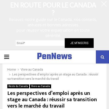
EN ROUTE POUR LE CANADA
?
Recevez notre guide sur le Canada, nos conseils,
astuces et bonnes adresses
pour réussir votre expatriation en toute
sérénité.
PenNews
P
R
Home
Vivre au Canada
Les perspectives d’emploi après un stage au Canada : réussir
sa transition vers le marché du travail
I
Reste du Canada
Vivre au Canada
Les perspectives d’emploi après un
M
stage au Canada : réussir sa transition
vers le marché du travail