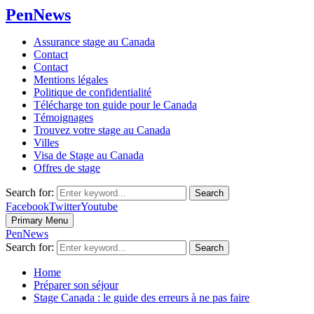
PenNews
Assurance stage au Canada
Contact
Contact
Mentions légales
Politique de confidentialité
Télécharge ton guide pour le Canada
Témoignages
Trouvez votre stage au Canada
Villes
Visa de Stage au Canada
Offres de stage
Search for:
Search
Facebook
Twitter
Youtube
Primary Menu
PenNews
Search for:
Search
Home
Préparer son séjour
Stage Canada : le guide des erreurs à ne pas faire