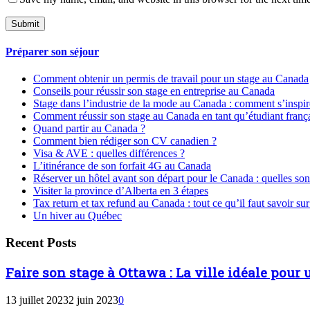
Préparer son séjour
Comment obtenir un permis de travail pour un stage au Canada
Conseils pour réussir son stage en entreprise au Canada
Stage dans l’industrie de la mode au Canada : comment s’inspir
Comment réussir son stage au Canada en tant qu’étudiant franç
Quand partir au Canada ?
Comment bien rédiger son CV canadien ?
Visa & AVE : quelles différences ?
L’itinérance de son forfait 4G au Canada
Réserver un hôtel avant son départ pour le Canada : quelles sont
Visiter la province d’Alberta en 3 étapes
Tax return et tax refund au Canada : tout ce qu’il faut savoir su
Un hiver au Québec
Recent Posts
Faire son stage à Ottawa : La ville idéale pour
13 juillet 2023
2 juin 2023
0