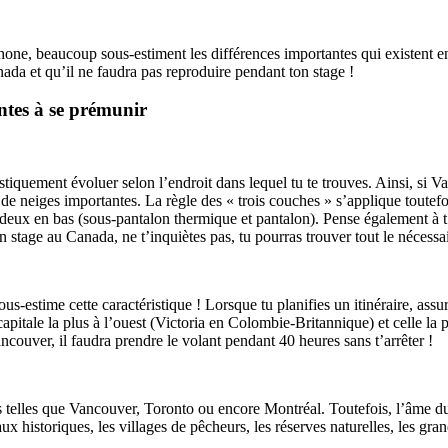
one, beaucoup sous-estiment les différences importantes qui existent entr
nada et qu’il ne faudra pas reproduire pendant ton stage !
ntes à se prémunir
tiquement évoluer selon l’endroit dans lequel tu te trouves. Ainsi, si V
 neiges importantes. La règle des « trois couches » s’applique toutefois 
t deux en bas (sous-pantalon thermique et pantalon). Pense également à 
ton stage au Canada, ne t’inquiètes pas, tu pourras trouver tout le néces
-estime cette caractéristique ! Lorsque tu planifies un itinéraire, assu
pitale la plus à l’ouest (Victoria en Colombie-Britannique) et celle la p
ncouver, il faudra prendre le volant pendant 40 heures sans t’arrêter !
es telles que Vancouver, Toronto ou encore Montréal. Toutefois, l’âme 
aux historiques, les villages de pêcheurs, les réserves naturelles, les gr