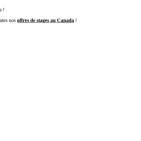
a !
outes nos
offres de stages au Canada
!