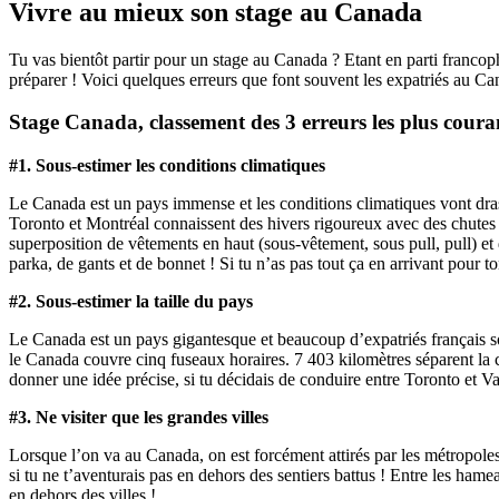
Vivre au mieux son stage au Canada
Tu vas bientôt partir pour un stage au Canada ? Etant en parti francoph
préparer ! Voici quelques erreurs que font souvent les expatriés au Ca
Stage Canada, classement des 3 erreurs les plus coura
#1. Sous-estimer les conditions climatiques
Le Canada est un pays immense et les conditions climatiques vont dras
Toronto et Montréal connaissent des hivers rigoureux avec des chutes de
superposition de vêtements en haut (sous-vêtement, sous pull, pull) e
parka, de gants et de bonnet ! Si tu n’as pas tout ça en arrivant pour 
#2. Sous-estimer la taille du pays
Le Canada est un pays gigantesque et beaucoup d’expatriés français sous
le Canada couvre cinq fuseaux horaires. 7 403 kilomètres séparent la ca
donner une idée précise, si tu décidais de conduire entre Toronto et Va
#3. Ne visiter que les grandes villes
Lorsque l’on va au Canada, on est forcément attirés par les métropol
si tu ne t’aventurais pas en dehors des sentiers battus ! Entre les hame
en dehors des villes !