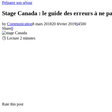
Préparer son séjour
Stage Canada : le guide des erreurs à ne pa
by
Communication
8 mars 2018
20 février 2019
0
4500
Share
0
🕒 Lecture
2
minutes
Rate this post