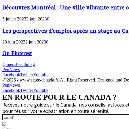
Découvrez Montréal : Une ville vibrante entre 
5 juillet 2023
2 juin 2023
0
Les perspectives d’emploi après un stage au Can
28 juin 2023
2 juin 2023
0
On Pinterest
@menshealthmag
PenNews
Facebook
Twitter
Youtube
@2026 - www.stage-canada.fr. All Right Reserved. Designed and D
PenNews
Facebook
Twitter
Youtube
EN ROUTE POUR LE CANADA ?
Recevez notre guide sur le Canada, nos conseils, astuces 
pour réussir votre expatriation en toute sérénité.