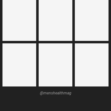
@menshealthmag