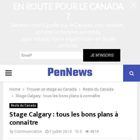
EN ROUTE POUR LE CANADA
?
Recevez notre guide sur le Canada, nos conseils,
astuces et bonnes adresses
pour réussir votre expatriation en toute
sérénité.
PenNews
P
R
Home
Trouver un stage au Canada
Reste du Canada
Stage Calgary : tous les bons plans à connaître
I
Reste du Canada
Stage Calgary : tous les bons plans à
connaître
M
by
Communication
7 juillet 2014
0
4818