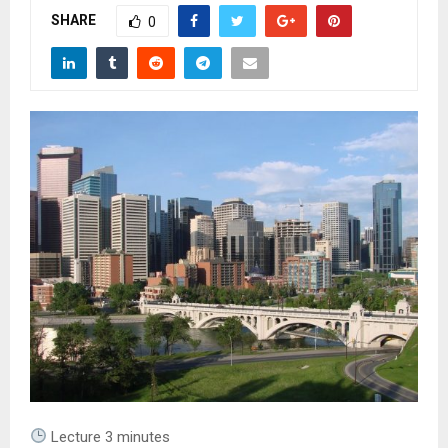
A
SHARE
0
R
Y
M
E
N
U
Lecture
3
minutes