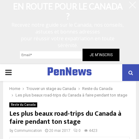
EN ROUTE POUR LE CANADA
?
Recevez notre guide sur le Canada, nos conseils,
astuces et bonnes adresses
pour réussir votre expatriation en toute
sérénité.
PenNews
P
R
Home
Trouver un stage au Canada
Reste du Canada
Les plus beaux road-trips du Canada à faire pendant ton stage
I
Reste du Canada
Les plus beaux road-trips du Canada à
faire pendant ton stage
M
by
Communication
20 mai 2017
0
4423