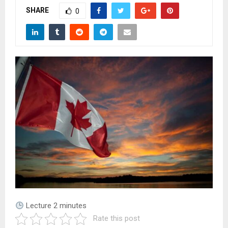
A
SHARE
0
R
Y
M
E
N
U
Lecture
2
minutes
Rate this post