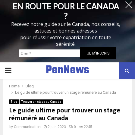
EN ROUTE POUR LE CANADA
?
Recevez notre guide sur le Canada, nos conseils,
astuces et bonnes adresses
pour réussir votre expatriation en toute
sérénité.
PenNews
P
R
Home
Blog
Le guide ultime pour trouver un stage rémunéré au Canada
I
Blog
Trouver un stage au Canada
Le guide ultime pour trouver un stage
rémunéré au Canada
M
by
Communication
2 juin 2023
0
2245