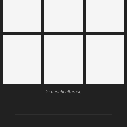
@menshealthmag